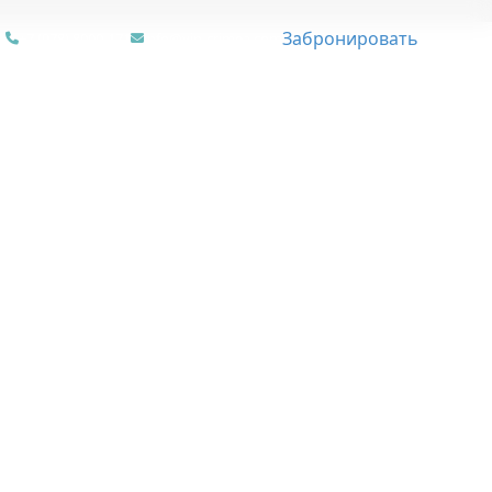
Забронировать
+7 (978) 8000-171
info@vip-crimea.com